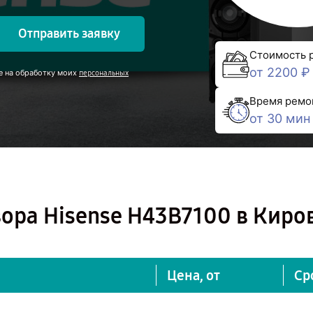
Отправить заявку
Стоимость 
от 2200 ₽
е на обработку моих
персональных
Время ремо
от 30 мин
ора Hisense H43B7100 в Киро
Цена, от
Ср