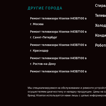
Стира
ДРУГИЕ ГОРОДА
Телев
Ремонт телевизора Hisense H43B7100 в
г. Москва
Холо
Ремонт телевизора Hisense H43B7100 в
Конд
г. Санкт-Петербург
Ремонт телевизора Hisense H43B7100 в
Робот
г. Краснодар
Ремонт телевизора Hisense H43B7100 в
г. Ростов-на-Дону
Ремонт телевизора Hisense H43B7100 в
г. Нижний Новгород
Ремонт телевизора Hisense H43B7100 в
Мы специализируемся на обслуживании и ремонте устройств
г. Новосибирск
осуществляем диагностику и наладку продукции. Цены на с
бренд Hisense используется нами лишь с целью информиров
Ремонт телевизора Hisense H43B7100 в
г. Челябинск