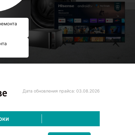
ремонта
нта
ве
Дата обновления прайса:
03.08.2026
оки