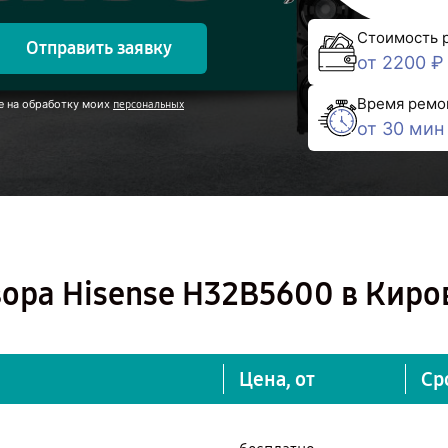
Стоимость 
Отправить заявку
от 2200 ₽
Время ремо
е на обработку моих
персональных
от 30 мин
ора Hisense H32B5600 в Киро
Цена, от
Ср