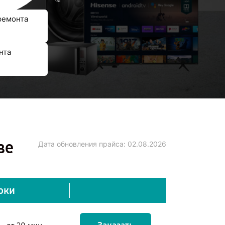
ремонта
нта
ве
Дата обновления прайса:
02.08.2026
оки