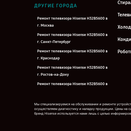
Стира
ДРУГИЕ ГОРОДА
Телев
Ремонт телевизора Hisense H32B5600 в
г. Москва
Холо
Ремонт телевизора Hisense H32B5600 в
Конд
г. Санкт-Петербург
Ремонт телевизора Hisense H32B5600 в
Робот
г. Краснодар
Ремонт телевизора Hisense H32B5600 в
г. Ростов-на-Дону
Ремонт телевизора Hisense H32B5600 в
г. Нижний Новгород
Ремонт телевизора Hisense H32B5600 в
Мы специализируемся на обслуживании и ремонте устройств
г. Новосибирск
осуществляем диагностику и наладку продукции. Цены на с
бренд Hisense используется нами лишь с целью информиров
Ремонт телевизора Hisense H32B5600 в
г. Челябинск