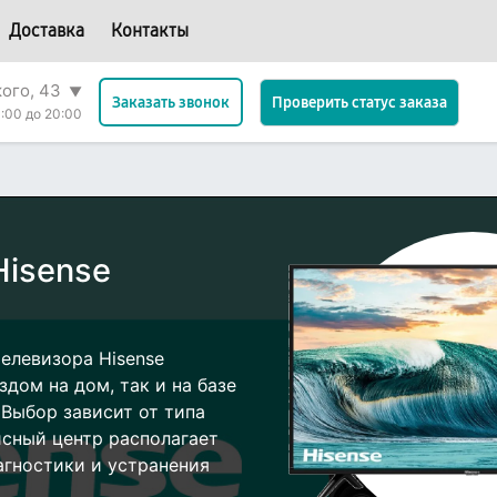
Доставка
Контакты
кого, 43
▼
Проверить статус заказа
Заказать звонок
:00 до 20:00
Hisense
елевизора Hisense
дом на дом, так и на базе
 Выбор зависит от типа
исный центр располагает
гностики и устранения