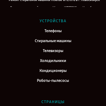
Ремонт стиральной машины Hisense WTE701G в г. Новосибирск
Ремонт стиральной машины Hisense WTE701G в г. Челябинск
Ремонт стиральной машины Hisense WTE701G в г. Екатеринбург
УСТРОЙСТВА
Ремонт стиральной машины Hisense WTE701G в г. Казань
Ремонт стиральной машины Hisense WTE701G в г. Воронеж
Телефоны
Ремонт стиральной машины Hisense WTE701G в г. Саратов
Стиральные машины
Ремонт стиральной машины Hisense WTE701G в г. Самара
Телевизоры
Холодильники
Кондиционеры
Роботы-пылесосы
СТРАНИЦЫ