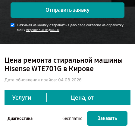
Отправить заявку
Нажимая на кнопку отправить я даю свое согласие на обработку
моих
.
персональных данных
Цена ремонта стиральной машины
Hisense WTE701G в Кирове
Дата обновления прайса:
04.08.2026
Услуги
Цена, от
Заказать
Диагностика
бесплатно