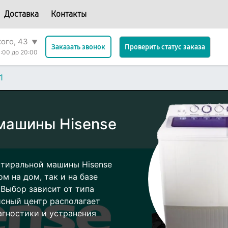
Доставка
Контакты
кого, 43
▼
Проверить статус заказа
Заказать звонок
:00 до 20:00
1
машины Hisense
стиральной машины Hisense
м на дом, так и на базе
 Выбор зависит от типа
исный центр располагает
гностики и устранения