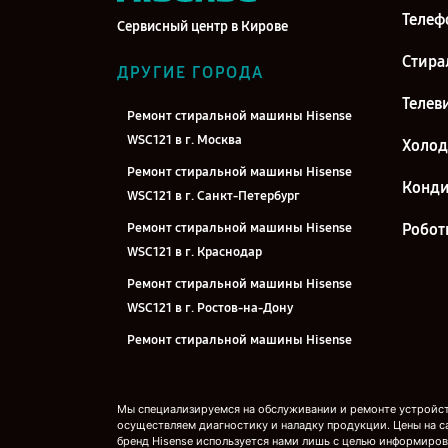
Телеф
Сервисный центр в Кирове
Стира
ДРУГИЕ ГОРОДА
Телев
Ремонт стиральной машины Hisense
WSC121 в г. Москва
Холо
Ремонт стиральной машины Hisense
Конд
WSC121 в г. Санкт-Петербург
Ремонт стиральной машины Hisense
Робот
WSC121 в г. Краснодар
Ремонт стиральной машины Hisense
WSC121 в г. Ростов-на-Дону
Ремонт стиральной машины Hisense
WSC121 в г. Нижний Новгород
Ремонт стиральной машины Hisense
Мы специализируемся на обслуживании и ремонте устройств
WSC121 в г. Новосибирск
осуществляем диагностику и наладку продукции. Цены на с
бренд Hisense используется нами лишь с целью информиров