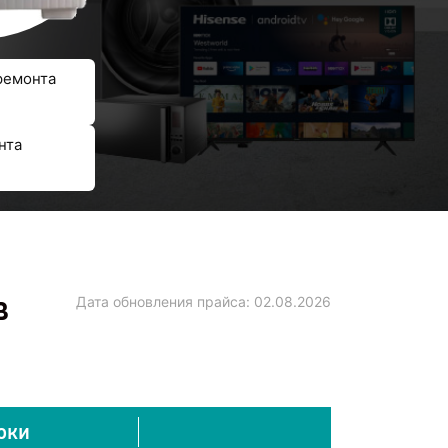
ремонта
нта
в
Дата обновления прайса:
02.08.2026
оки