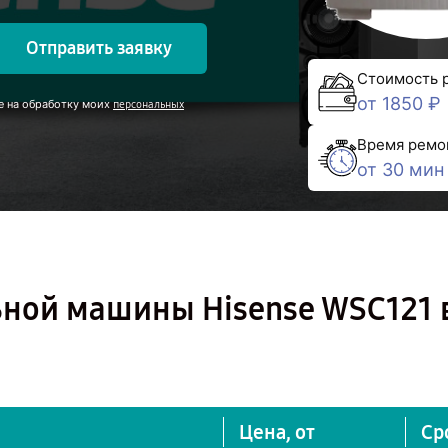
Отправить заявку
Стоимость 
от 1850 ₽
е на обработку моих
персональных
Время ремо
от 30 мин
ьной машины Hisense WSC121 
Цена, от
Ср