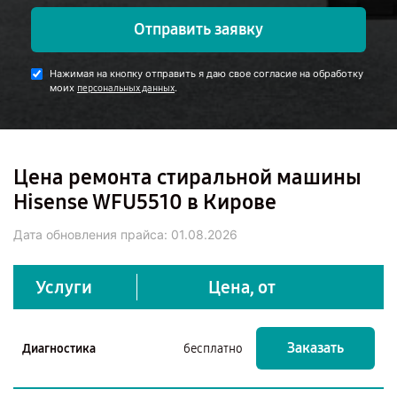
Отправить заявку
Нажимая на кнопку отправить я даю свое согласие на обработку
моих
.
персональных данных
Цена ремонта стиральной машины
Hisense WFU5510 в Кирове
Дата обновления прайса:
01.08.2026
Услуги
Цена, от
Заказать
Диагностика
бесплатно