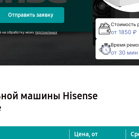
Отправить заявку
Стоимость 
от 1850 ₽
е на обработку моих
персональных
Время ремо
от 30 мин
ьной машины Hisense
е
Цена, от
Ср