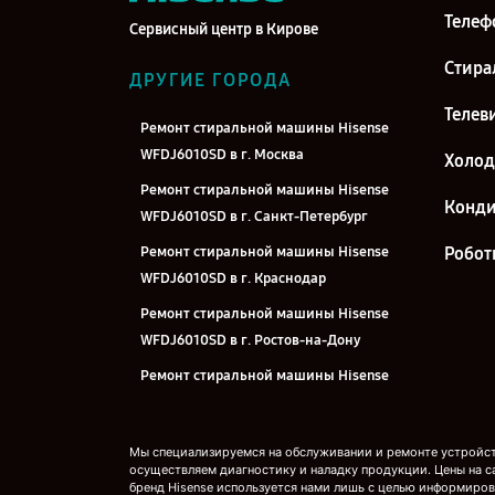
Телеф
Сервисный центр в Кирове
Стира
ДРУГИЕ ГОРОДА
Телев
Ремонт стиральной машины Hisense
WFDJ6010SD в г. Москва
Холо
Ремонт стиральной машины Hisense
Конд
WFDJ6010SD в г. Санкт-Петербург
Ремонт стиральной машины Hisense
Робот
WFDJ6010SD в г. Краснодар
Ремонт стиральной машины Hisense
WFDJ6010SD в г. Ростов-на-Дону
Ремонт стиральной машины Hisense
WFDJ6010SD в г. Нижний Новгород
Ремонт стиральной машины Hisense
Мы специализируемся на обслуживании и ремонте устройств
WFDJ6010SD в г. Новосибирск
осуществляем диагностику и наладку продукции. Цены на с
бренд Hisense используется нами лишь с целью информиров