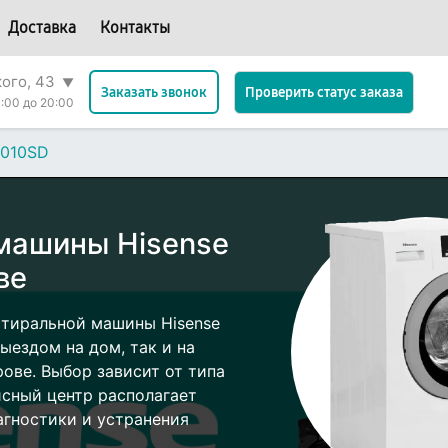
Доставка
Контакты
кого, 43
▼
Проверить статус заказа
Заказать звонок
:00 до 20:00
010SD
машины Hisense
ве
стиральной машины Hisense
ыездом на дом, так и на
рове. Выбор зависит от типа
исный центр располагает
гностики и устранения