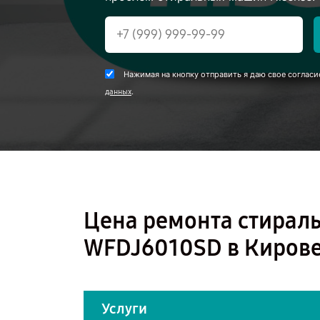
Нажимая на кнопку отправить я даю свое согласи
.
данных
Цена ремонта стирал
WFDJ6010SD в Киров
Услуги