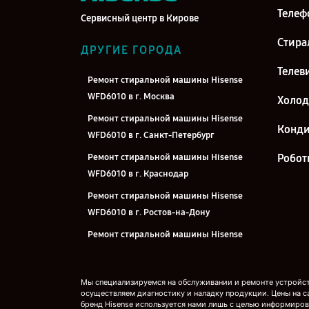
Телеф
Сервисный центр в Кирове
Стира
ДРУГИЕ ГОРОДА
Телев
Ремонт стиральной машины Hisense
WFD6010 в г. Москва
Холо
Ремонт стиральной машины Hisense
Конд
WFD6010 в г. Санкт-Петербург
Ремонт стиральной машины Hisense
Робот
WFD6010 в г. Краснодар
Ремонт стиральной машины Hisense
WFD6010 в г. Ростов-на-Дону
Ремонт стиральной машины Hisense
WFD6010 в г. Нижний Новгород
Ремонт стиральной машины Hisense
Мы специализируемся на обслуживании и ремонте устройств
WFD6010 в г. Новосибирск
осуществляем диагностику и наладку продукции. Цены на с
бренд Hisense используется нами лишь с целью информиров