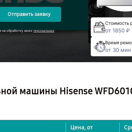
Отправить заявку
Стоимость 
от 1850 ₽
е на обработку моих
персональных
Время ремо
от 30 мин
ьной машины Hisense WFD601
Цена, от
Ср