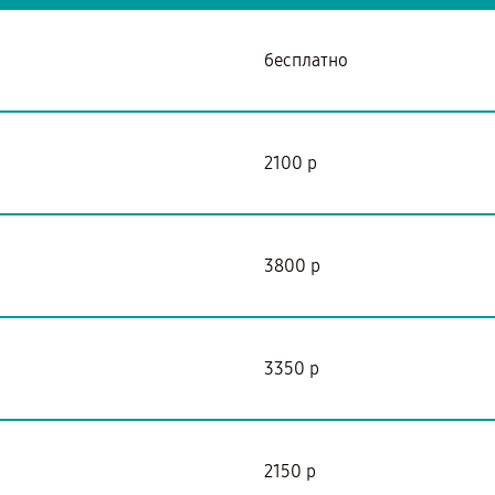
бесплатно
2100 р
3800 р
3350 р
2150 р