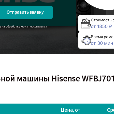
Отправить заявку
Стоимость 
от 1850 ₽
е на обработку моих
персональных
Время ремо
от 30 мин
ьной машины Hisense WFBJ701
Цена, от
Ср