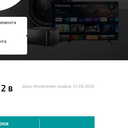
ремонта
нта
2 в
Дата обновления прайса:
01.08.2026
оки