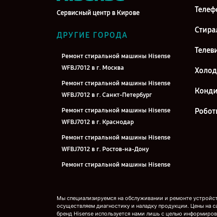
Телеф
Сервисный центр в Кирове
Стира
ДРУГИЕ ГОРОДА
Телев
Ремонт стиральной машины Hisense
WFBJ7012 в г. Москва
Холо
Ремонт стиральной машины Hisense
Конд
WFBJ7012 в г. Санкт-Петербург
Ремонт стиральной машины Hisense
Робот
WFBJ7012 в г. Краснодар
Ремонт стиральной машины Hisense
WFBJ7012 в г. Ростов-на-Дону
Ремонт стиральной машины Hisense
WFBJ7012 в г. Нижний Новгород
Ремонт стиральной машины Hisense
Мы специализируемся на обслуживании и ремонте устройств
WFBJ7012 в г. Новосибирск
осуществляем диагностику и наладку продукции. Цены на с
бренд Hisense используется нами лишь с целью информиров